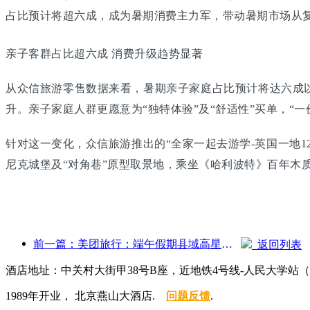
占比预计将超六成，成为暑期消费主力军，带动暑期市场从
亲子客群占比超六成 消费升级趋势显著
从众信旅游零售数据来看，暑期亲子家庭占比预计将达六成以
升。亲子家庭人群更愿意为“独特体验”及“舒适性”买单，“
针对这一变化，众信旅游推出的“全家一起去游学-英国一地
尼克城堡及“对角巷”原型取景地，乘坐《哈利波特》百年木
前一篇：美团旅行：端午假期县域高星酒店预订火热，亲子家庭成主力
返回列表
酒店地址：中关村大街甲38号B座，近地铁4号线-人民大学站（
1989年开业， 北京燕山大酒店.
问题反馈
.