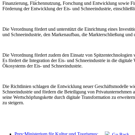
Finanzierung, Flächennutzung, Forschung und Entwicklung sowie Finan
Förderung der Entwicklung der Eis- und Schneeindustrie, einschließli
Die Verordnung fördert und unterstützt die Einrichtung eines Investit
und Schneeindustrie, den Markenaufbau, die Markterschließung und d
Die Verordnung fördert zudem den Einsatz von Spitzentechnologien wi
Es fördert die Integration der Eis- und Schneeindustrie in die digital
Ökosystems der Eis- und Schneeindustrie.
Die Richtlinien schlagen die Entwicklung neuer Geschäftsmodelle wie 
Schneeindustrie und fördern die Beteiligung von Privatunternehmen 
seine Wertschöpfungskette durch digitale Transformation zu erweiter
zu steigern.
Prev:Ministerium für Kultur und Tourismus: Fokus auf Angebot und Nachfrage zur Steuerung von Kultur- und Tourismuskonsumaktivitäten sowie Reisen.
Go Back