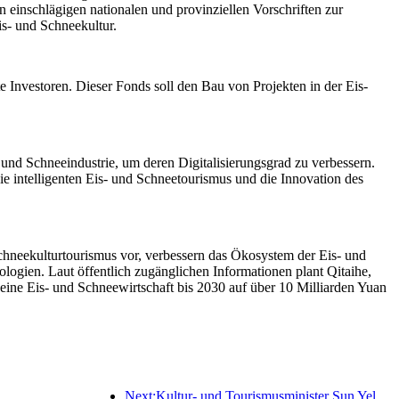
einschlägigen nationalen und provinziellen Vorschriften zur
is- und Schneekultur.
te Investoren. Dieser Fonds soll den Bau von Projekten in der Eis-
und Schneeindustrie, um deren Digitalisierungsgrad zu verbessern.
owie intelligenten Eis- und Schneetourismus und die Innovation des
Schneekulturtourismus vor, verbessern das Ökosystem der Eis- und
gien. Laut öffentlich zugänglichen Informationen plant Qitaihe,
eine Eis- und Schneewirtschaft bis 2030 auf über 10 Milliarden Yuan
Next:Kultur- und Tourismusminister Sun Yeli: Den Aufbau eines Tourismuszentrums fördern und das Angebot an qualitativ hochwertigen Tourismusprodukten erweitern.