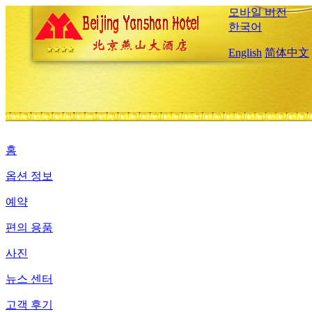
모바일 버전
한국어
English
简体中文
홈
옵션 정보
예약
편의 용품
사진
뉴스 센터
고객 후기