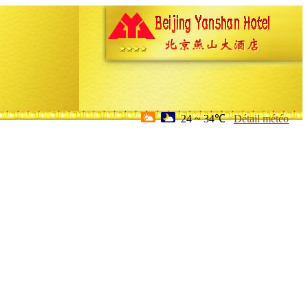
24 ~ 34℃
Détail météo