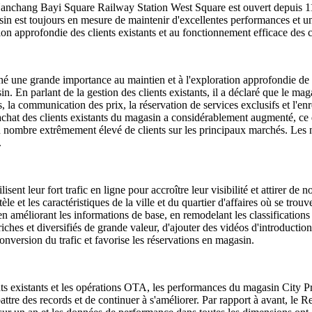
anchang Bayi Square Railway Station West Square est ouvert depuis 11 a
asin est toujours en mesure de maintenir d'excellentes performances et u
tion approfondie des clients existants et au fonctionnement efficace de
 une grande importance au maintien et à l'exploration approfondie de la 
n. En parlant de la gestion des clients existants, il a déclaré que le m
nts, la communication des prix, la réservation de services exclusifs et l'e
chat des clients existants du magasin a considérablement augmenté, ce q
n nombre extrêmement élevé de clients sur les principaux marchés. Les no
.
sent leur fort trafic en ligne pour accroître leur visibilité et attirer d
entèle et les caractéristiques de la ville et du quartier d'affaires où se
 améliorant les informations de base, en remodelant les classifications de
iches et diversifiés de grande valeur, d'ajouter des vidéos d'introductio
onversion du trafic et favorise les réservations en magasin.
ients existants et les opérations OTA, les performances du magasin Cit
ttre des records et de continuer à s'améliorer. Par rapport à avant, le