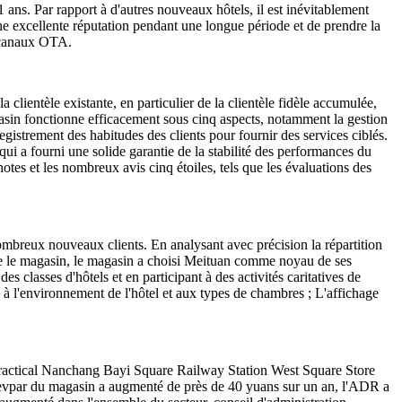
ns. Par rapport à d'autres nouveaux hôtels, il est inévitablement
ne excellente réputation pendant une longue période et de prendre la
s canaux OTA.
clientèle existante, en particulier de la clientèle fidèle accumulée,
agasin fonctionne efficacement sous cinq aspects, notamment la gestion
nregistrement des habitudes des clients pour fournir des services ciblés.
ui a fourni une solide garantie de la stabilité des performances du
tes et les nombreux avis cinq étoiles, tels que les évaluations des
e nombreux nouveaux clients. En analysant avec précision la répartition
 trouve le magasin, le magasin a choisi Meituan comme noyau de ses
s classes d'hôtels et en participant à des activités caritatives de
n à l'environnement de l'hôtel et aux types de chambres ; L'affichage
y Practical Nanchang Bayi Square Railway Station West Square Store
 Revpar du magasin a augmenté de près de 40 yuans sur un an, l'ADR a