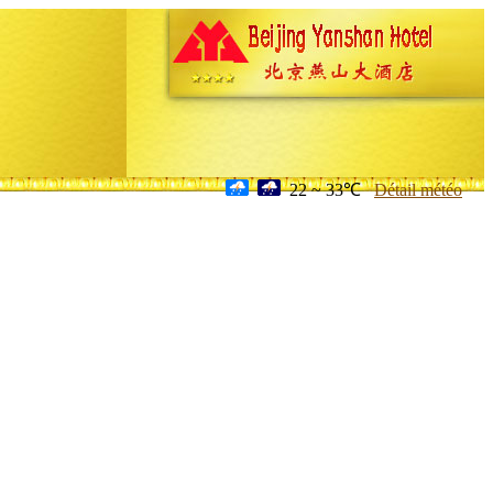
22 ~ 33℃
Détail météo