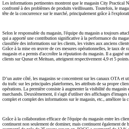
Les informations pertinentes montrent que le magasin City Practical N
confronté à des problèmes de produits vieillissants. Toutefois, le mag
tête de la concurrence sur le marché, principalement grâce à l'explora
Selon le responsable du magasin, l'équipe du magasin a toujours attaché
qui a apporté une contribution significative à la performance du magasi
classifiée des informations sur les clients, les visites aux anciens clie
Grâce à la mise en œuvre de ces mesures opérationnelles, le taux de ra
magasin et a permis d'accroître la réputation du magasin. Il a gagné u
clients sur Qunar et Meituan, atteignent respectivement 4,9 et 5 points
D’un autre côté, les magasins se concentrent sur les canaux OTA et utili
du trafic sur les principales plateformes, les attributs de sa propre cli
opérations. La première consiste à augmenter la visibilité du magasin en
marchands. Deuxièmement, il s'agit d'utiliser des affichages d'images r
complet et complet des informations sur le magasin, etc., améliore la c
Grâce à la collaboration efficace de l'équipe du magasin entre les cl
continuent non seulement de dominer, mais continuent également de ba