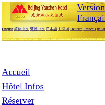
Versio
Françai
English
简体中文
繁體中文
日本語
한국어
Deutsch
Français
Itali
Accueil
Hôtel Infos
Réserver