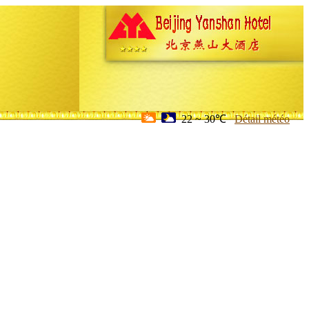
22 ~ 30℃
Détail météo