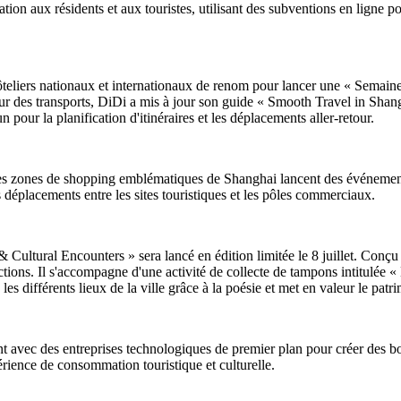
on aux résidents et aux touristes, utilisant des subventions en ligne po
hôteliers nationaux et internationaux de renom pour lancer une « Semain
eur des transports, DiDi a mis à jour son guide « Smooth Travel in Shang
 pour la planification d'itinéraires et les déplacements aller-retour.
 des zones de shopping emblématiques de Shanghai lancent des événement
s déplacements entre les sites touristiques et les pôles commerciaux.
tural Encounters » sera lancé en édition limitée le 8 juillet. Conçu pour
actions. Il s'accompagne d'une activité de collecte de tampons intitulée 
ie les différents lieux de la ville grâce à la poésie et met en valeur le pat
t avec des entreprises technologiques de premier plan pour créer des bor
périence de consommation touristique et culturelle.