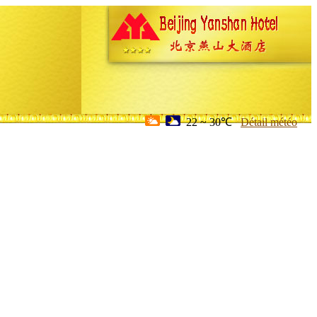
22 ~ 30℃
Détail météo