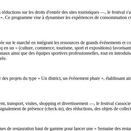
 réductions sur les droits d'entrée des sites touristiques —, le festival 
e ». Ce programme vise à dynamiser les expériences de consommation cul
ée sur le marché en intégrant les ressources de grands événements et 
 en un » (culture, commerce, tourisme, sport et expositions) favorisant la
ionaux ainsi que des équipes sportives professionnelles, tout en introdui
rée.
er des projets du type « Un district, un événement phare », établissant ain
, transport, visites, shopping et divertissement —, le festival s'associ
ignalement de présence (check-in), des réductions, des objets de collect
seignes de restauration haut de gamme pour lancer une « Semaine des res