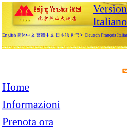
Version
Italiano
English
简体中文
繁體中文
日本語
한국어
Deutsch
Français
Itali
Home
Informazioni
Prenota ora