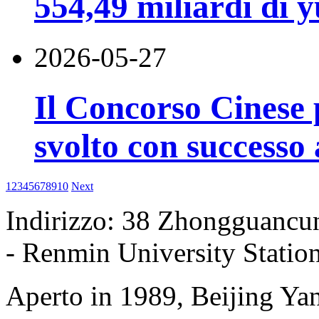
554,49 miliardi di 
2026-05-27
Il Concorso Cinese p
svolto con successo
1
2
3
4
5
6
7
8
9
10
Next
Indirizzo: 38 Zhongguancun 
- Renmin University Station
Aperto in 1989, Beijing Ya