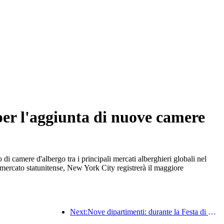
per l'aggiunta di nuove camere
i camere d'albergo tra i principali mercati alberghieri globali nel
mercato statunitense, New York City registrerà il maggiore
Next:Nove dipartimenti: durante la Festa di Primavera, le catene alberghiere e le case vacanze boutique offriranno misure preferenziali.