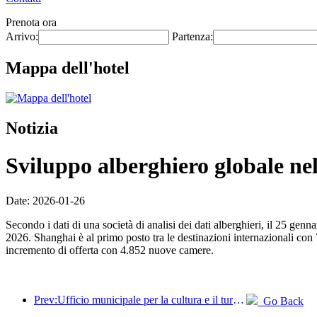
Prenota ora
Arrivo:
Partenza:
Mappa dell'hotel
Notizia
Sviluppo alberghiero globale ne
Date: 2026-01-26
Secondo i dati di una società di analisi dei dati alberghieri, il 25 ge
2026. Shanghai è al primo posto tra le destinazioni internazionali c
incremento di offerta con 4.852 nuove camere.
Prev:Ufficio municipale per la cultura e il turismo di Pechino: nel 2025, Pechino ha accolto 5,48 milioni di turisti in arrivo, con un aumento annuo del 39%.
Go Back