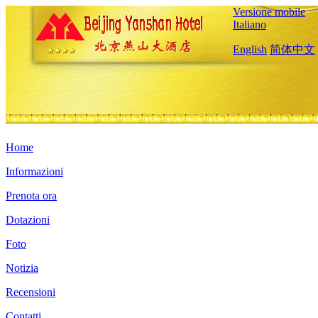
Versione mobile
Italiano
English
简体中文
Home
Informazioni
Prenota ora
Dotazioni
Foto
Notizia
Recensioni
Contatti